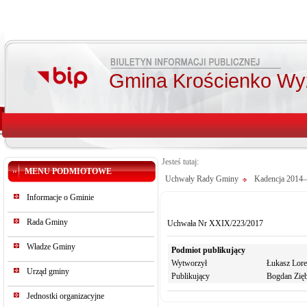
Gmina Krościenko Wy
Jesteś tutaj:
MENU PODMIOTOWE
Uchwały Rady Gminy
Kadencja 2014
Informacje o Gminie
Rada Gminy
Uchwała Nr XXIX/223/2017
Władze Gminy
Podmiot publikujący
Wytworzył
Łukasz Lor
Urząd gminy
Publikujący
Bogdan Zięb
Jednostki organizacyjne