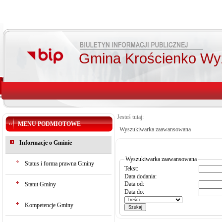
Gmina Krościenko Wy
Jesteś tutaj:
MENU PODMIOTOWE
Wyszukiwarka zaawansowana
Informacje o Gminie
Wyszukiwarka zaawansowana
Status i forma prawna Gminy
Tekst:
Data dodania:
Data od:
Statut Gminy
Data do:
Kompetencje Gminy