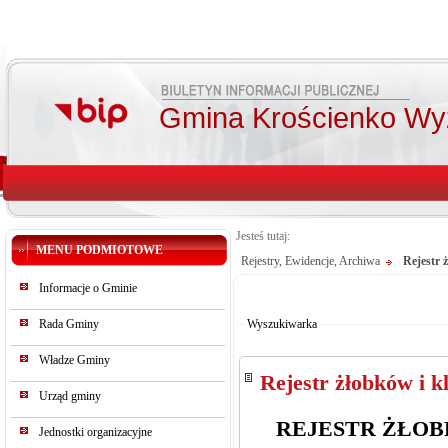
Gmina Krościenko Wy
Jesteś tutaj:
MENU PODMIOTOWE
Rejestry, Ewidencje, Archiwa
Rejestr 
Od:
Informacje o Gminie
Do:
Szukaj
Rada Gminy
Wyszukiwarka
Władze Gminy
Rejestr żłobków i k
Urząd gminy
REJESTR ŻŁO
Jednostki organizacyjne