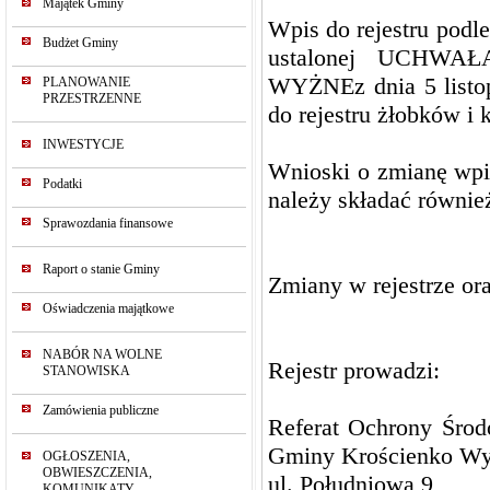
Majątek Gminy
Wpis do rejestru podl
Budżet Gminy
ustalonej UCHWA
WYŻNEz dnia 5 listop
PLANOWANIE
PRZESTRZENNE
do rejestru żłobków i 
INWESTYCJE
Wnioski o zmianę wpis
Podatki
należy składać również
Sprawozdania finansowe
Raport o stanie Gminy
Zmiany w rejestrze ora
Oświadczenia majątkowe
NABÓR NA WOLNE
Rejestr prowadzi:
STANOWISKA
Zamówienia publiczne
Referat Ochrony Śro
Gminy Krościenko W
OGŁOSZENIA,
OBWIESZCZENIA,
ul. Południowa 9
KOMUNIKATY