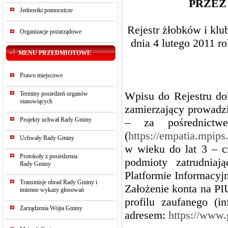
PRZEZ
Jednostki pomocnicze
Rejestr żłobków i klu
Organizacje pozarządowe
dnia 4 lutego 2011 ro
MENU PRZEDMIOTOWE
Prawo miejscowe
Wpisu do Rejestru do
Terminy posiedzeń organów
stanowiących
zamierzający prowadzi
Projekty uchwał Rady Gminy
– za pośrednictw
(
https://empatia.mpips
Uchwały Rady Gminy
w wieku do lat 3 – c
Protokoły z posiedzenia
podmioty zatrudnia
Rady Gminy
Platformie Informacy
Transmisje obrad Rady Gminy i
Założenie konta na P
imienne wykazy głosowań
profilu zaufanego (i
Zarządzenia Wójta Gminy
adresem:
https://www.