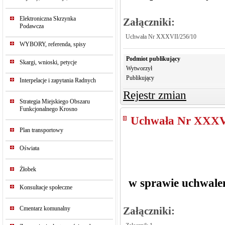
Elektroniczna Skrzynka
Załączniki:
Podawcza
Uchwała Nr XXXVII/256/10
WYBORY, referenda, spisy
Podmiot publikujący
Skargi, wnioski, petycje
Wytworzył
Publikujący
Interpelacje i zapytania Radnych
Rejestr zmian
Strategia Miejskiego Obszaru
Funkcjonalnego Krosno
Uchwała Nr XXXV
Plan transportowy
Oświata
Żłobek
w sprawie uchwale
Konsultacje społeczne
Cmentarz komunalny
Załączniki: