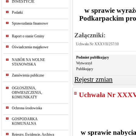
INWESTYCJE
w sprawie wyraż
Podatki
Podkarpackim proj
Sprawozdania finansowe
Załączniki:
Raport o stanie Gminy
Uchwała Nr XXXVII/257/10
Oświadczenia majątkowe
Podmiot publikujący
NABÓR NA WOLNE
Wytworzył
STANOWISKA
Publikujący
Zamówienia publiczne
Rejestr zmian
OGŁOSZENIA,
OBWIESZCZENIA,
Uchwała Nr XXXV
KOMUNIKATY
Ochrona środowiska
GOSPODARKA
KOMUNALNA
w sprawie nabycia
Rejestry, Ewidencje, Archiwa