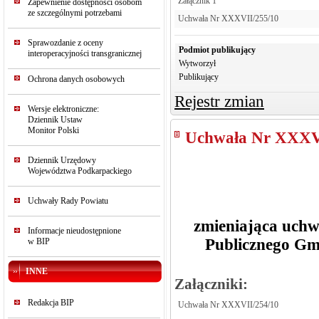
Załącznik 1
Zapewnienie dostępności osobom
ze szczególnymi potrzebami
Uchwała Nr XXXVII/255/10
Sprawozdanie z oceny
Podmiot publikujący
interoperacyjności transgranicznej
Wytworzył
Publikujący
Ochrona danych osobowych
Rejestr zmian
Wersje elektroniczne:
Dziennik Ustaw
Monitor Polski
Uchwała Nr XXXV
Dziennik Urzędowy
Województwa Podkarpackiego
Uchwały Rady Powiatu
zmieniająca uchw
Informacje nieudostępnione
Publicznego Gm
w BIP
INNE
Załączniki:
Redakcja BIP
Uchwała Nr XXXVII/254/10