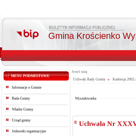
Gmina Krościenko Wy
Jesteś tutaj:
MENU PODMIOTOWE
Uchwały Rady Gminy
Kadencja 2002-
Od:
Informacje o Gminie
Do:
Szukaj
Rada Gminy
Wyszukiwarka
Władze Gminy
Urząd gminy
Uchwała Nr XXXV
Jednostki organizacyjne