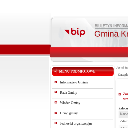
Gmina K
Jesteś tu
MENU PODMIOTOWE
Zarząd
Informacje o Gminie
Rada Gminy
Zar
spo
Władze Gminy
Załączn
Urząd gminy
Nazwa
Z-678
Jednostki organizacyjne