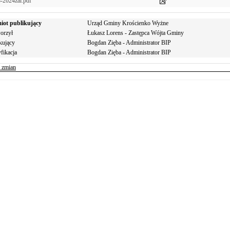
-2024zal.pdf
iot publikujący
Urząd Gminy Krościenko Wyżne
orzył
Łukasz Lorens - Zastępca Wójta Gminy
kujący
Bogdan Zięba - Administrator BIP
fikacja
Bogdan Zięba - Administrator BIP
r zmian