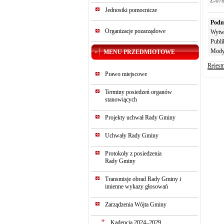
Z-678
Jednostki pomocnicze
Podm
Organizacje pozarządowe
Wytw
Publi
Mody
MENU PRZEDMIOTOWE
Rejest
Prawo miejscowe
Terminy posiedzeń organów
stanowiących
Projekty uchwał Rady Gminy
Uchwały Rady Gminy
Protokoły z posiedzenia
Rady Gminy
Transmisje obrad Rady Gminy i
imienne wykazy głosowań
Zarządzenia Wójta Gminy
Kadencja 2024–2029