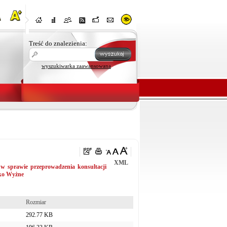
Treść do znalezienia:
wyszukiwarka zaawansowana
XML
w sprawie przeprowadzenia konsultacji
nko Wyżne
Rozmiar
292.77 KB