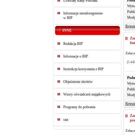
Podm
Uchwały Rady Powiatu
Wytw
Publi
Informacje nieudostępnione
Mody
w BIP
Rejest
INNE
Zar
fun
Redakcja BIP
Załącz
Informacje o BIP
Z-44
Instrukcja korzystania z BIP
Podm
Objaśnienia skrótów
Wytw
Publi
Wzory oświadczeń majątkowych
Mody
Rejest
Programy do pobrania
Za
stat
pr
Załącz