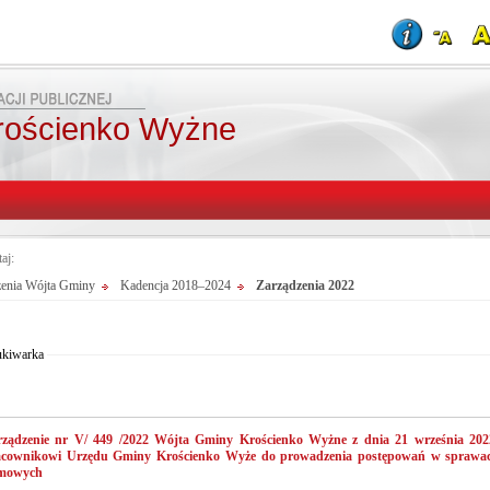
rościenko Wyżne
taj:
zenia Wójta Gminy
Kadencja 2018–2024
Zarządzenia 2022
Od:
Fraza:
Do:
Treści archiwalne
Szukaj
kiwarka
rządzenie nr V/ 449 /2022 Wójta Gminy Krościenko Wyżne z dnia 21 września 2022
acownikowi Urzędu Gminy Krościenko Wyże do prowadzenia postępowań w sprawach
mowych