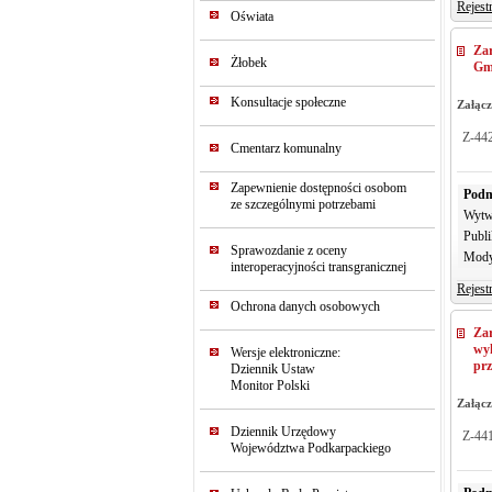
Rejest
Oświata
Zar
Żłobek
Gm
Konsultacje społeczne
Załącz
Z-44
Cmentarz komunalny
Zapewnienie dostępności osobom
Podm
ze szczególnymi potrzebami
Wytw
Publi
Sprawozdanie z oceny
Mody
interoperacyjności transgranicznej
Rejest
Ochrona danych osobowych
Za
wyk
Wersje elektroniczne:
pr
Dziennik Ustaw
Monitor Polski
Załącz
Dziennik Urzędowy
Z-44
Województwa Podkarpackiego