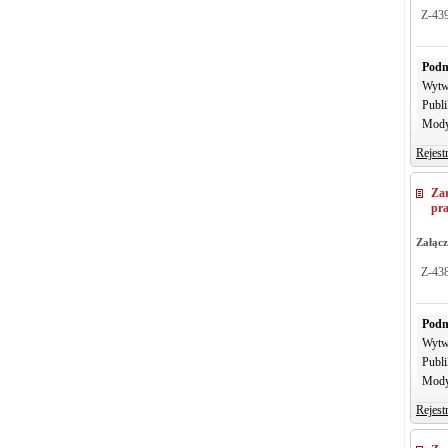
Z-43
Podm
Wytw
Publi
Mody
Rejest
Za
pr
Załącz
Z-43
Podm
Wytw
Publi
Mody
Rejest