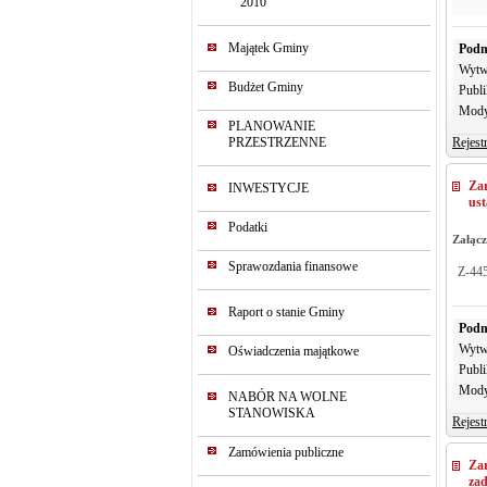
2010
Majątek Gminy
Podm
Wytw
Budżet Gminy
Publi
Mody
PLANOWANIE
PRZESTRZENNE
Rejest
Za
INWESTYCJE
ust
Podatki
Załącz
Sprawozdania finansowe
Z-44
Raport o stanie Gminy
Podm
Wytw
Oświadczenia majątkowe
Publi
Mody
NABÓR NA WOLNE
STANOWISKA
Rejest
Zamówienia publiczne
Za
zad