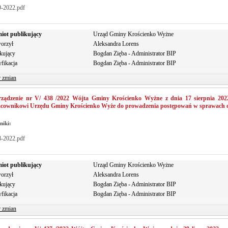
9-2022.pdf
iot publikujący
Urząd Gminy Krościenko Wyżne
orzył
Aleksandra Lorens
kujący
Bogdan Zięba - Administrator BIP
fikacja
Bogdan Zięba - Administrator BIP
r zmian
rządzenie nr V/ 438 /2022 Wójta Gminy Krościenko Wyżne z dnia 17 sierpnia 2022
acownikowi Urzędu Gminy Krościenko Wyże do prowadzenia postępowań w sprawach d
niki:
8-2022.pdf
iot publikujący
Urząd Gminy Krościenko Wyżne
orzył
Aleksandra Lorens
kujący
Bogdan Zięba - Administrator BIP
fikacja
Bogdan Zięba - Administrator BIP
r zmian