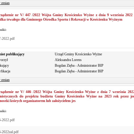
r zmian
rządzenie nr V/ 447 /2022 Wójta Gminy Krościenko Wyżne z dnia 9 września 2022 r
odka trwałego dla Gminnego Ośrodka Sportu i Rekreacji w Krościenku Wyżnym
niki:
7-2022.pdf
iot publikujący
Urząd Gminy Krościenko Wyżne
orzył
Aleksandra Lorens
kujący
Bogdan Zięba - Administrator BIP
fikacja
Bogdan Zięba - Administrator BIP
r zmian
rządzenie nr V/ 446 /2022 Wójta Gminy Krościenko Wyżne z dnia 7 września 2022
anistycznych do projektu budżetu Gminy Krościenko Wyżne na 2023 rok przez je
nostki których organizatorem lub założycielem jes
niki:
6-2022.pdf
-2022zal.pdf