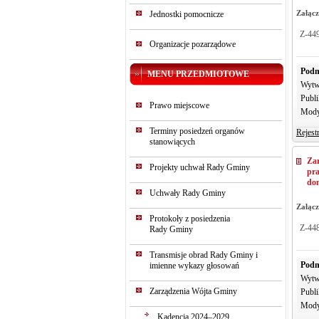
Załącz
Jednostki pomocnicze
Z-44
Organizacje pozarządowe
Podm
MENU PRZEDMIOTOWE
Wytw
Publi
Prawo miejscowe
Mody
Terminy posiedzeń organów
Rejest
stanowiących
Za
Projekty uchwał Rady Gminy
pr
do
Uchwały Rady Gminy
Załącz
Protokoły z posiedzenia
Z-44
Rady Gminy
Transmisje obrad Rady Gminy i
Podm
imienne wykazy głosowań
Wytw
Zarządzenia Wójta Gminy
Publi
Mody
Kadencja 2024–2029