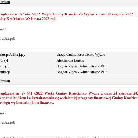
r zmian
ządzenie nr V/ 442 /2022 Wójta Gminy Krościenko Wyżne z dnia 30 sierpnia 2022 r
iny Krościenko Wyżne na 2022 rok
niki:
2-2022.pdf
iot publikujący
Urząd Gminy Krościenko Wyżne
orzył
Aleksandra Lorens
kujący
Bogdan Zięba - Administrator BIP
fikacja
Bogdan Zięba - Administrator BIP
r zmian
rządzenie nr V/ 441 /2022 Wójta Gminy Krościenko Wyżne z dnia 24 sierpnia 202
onania budżetu i o kształtowaniu się wieloletniej prognozy finansowej Gminy Krościen
zebiegu wykonania planu finansow
niki:
1-2022.pdf