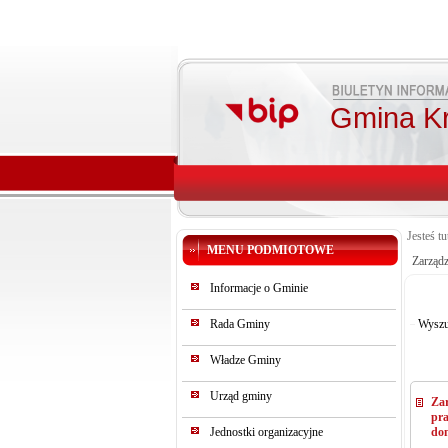
Gmina K
Jesteś tu
MENU PODMIOTOWE
Zarząd
Informacje o Gminie
Rada Gminy
Wyszu
Władze Gminy
Urząd gminy
Za
pr
Jednostki organizacyjne
do