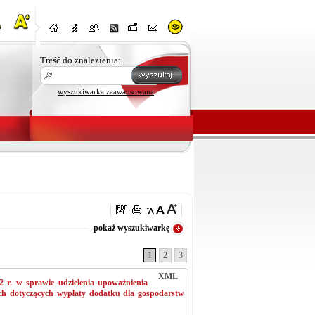
Treść do znalezienia:
wyszukiwarka zaawansowana
oraz
pokaż wyszukiwarkę
1
2
3
XML
 r. w sprawie udzielenia upoważnienia
 dotyczących wypłaty dodatku dla gospodarstw