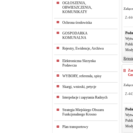
OGŁOSZENIA,
OBWIESZCZENIA,
Załącz
KOMUNIKATY
Z-44
Ochrona środowiska
Podm
GOSPODARKA
KOMUNALNA
Wytw
Publi
Rejestry, Ewidencje, Archiwa
Mody
Rejest
Elektroniczna Skrzynka
Podawcza
Zar
Gm
WYBORY, referenda, spisy
Załącz
Skargi, wnioski, petycje
Z-44
Interpelacje i zapytania Radnych
Podm
Strategia Miejskiego Obszaru
Funkcjonalnego Krosno
Wytw
Publi
Mody
Plan transportowy