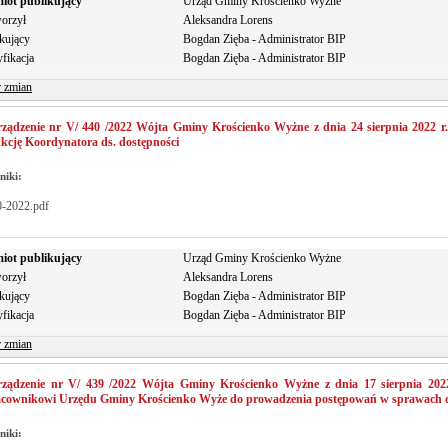
iot publikujący
Urząd Gminy Krościenko Wyżne
orzył
Aleksandra Lorens
kujący
Bogdan Zięba - Administrator BIP
fikacja
Bogdan Zięba - Administrator BIP
r zmian
ządzenie nr V/ 440 /2022 Wójta Gminy Krościenko Wyżne z dnia 24 sierpnia 2022 r.
kcję Koordynatora ds. dostępności
niki:
0-2022.pdf
iot publikujący
Urząd Gminy Krościenko Wyżne
orzył
Aleksandra Lorens
kujący
Bogdan Zięba - Administrator BIP
fikacja
Bogdan Zięba - Administrator BIP
r zmian
rządzenie nr V/ 439 /2022 Wójta Gminy Krościenko Wyżne z dnia 17 sierpnia 2022
acownikowi Urzędu Gminy Krościenko Wyże do prowadzenia postępowań w sprawach d
niki: