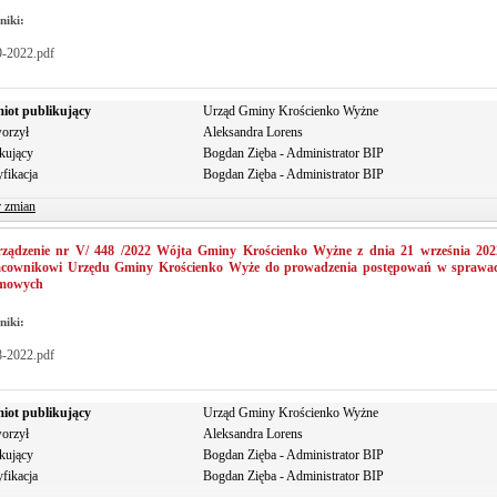
niki:
9-2022.pdf
iot publikujący
Urząd Gminy Krościenko Wyżne
orzył
Aleksandra Lorens
kujący
Bogdan Zięba - Administrator BIP
fikacja
Bogdan Zięba - Administrator BIP
r zmian
rządzenie nr V/ 448 /2022 Wójta Gminy Krościenko Wyżne z dnia 21 września 2022
acownikowi Urzędu Gminy Krościenko Wyże do prowadzenia postępowań w sprawach
mowych
niki:
8-2022.pdf
iot publikujący
Urząd Gminy Krościenko Wyżne
orzył
Aleksandra Lorens
kujący
Bogdan Zięba - Administrator BIP
fikacja
Bogdan Zięba - Administrator BIP